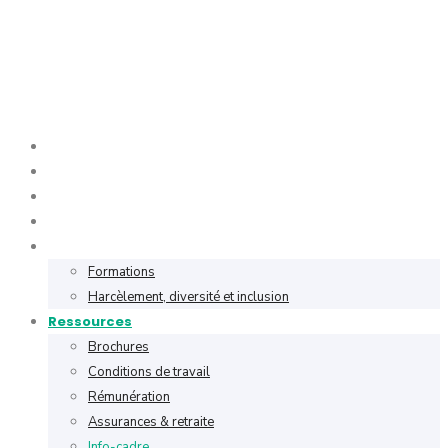
Accueil
L’APER
Services
Devenir membre
Formations
Formations
Harcèlement, diversité et inclusion
Ressources
Brochures
Conditions de travail
Rémunération
Assurances & retraite
Info-cadre