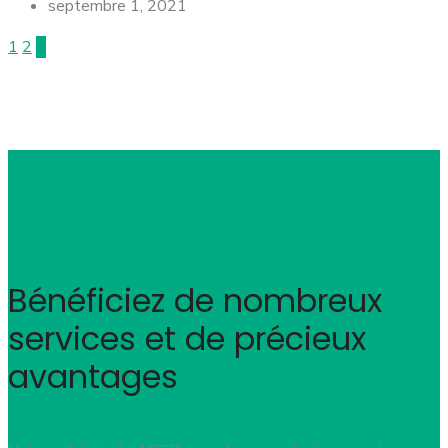
septembre 1, 2021
1
2
3
Bénéficiez de nombreux
services et de précieux
avantages